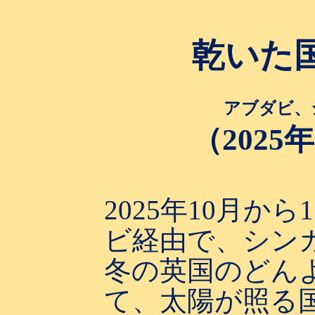
乾いた
アブダビ、
（
2025
年
2025
年
10
月から
1
ビ経由で、シン
冬の英国のどん
て、太陽が照る