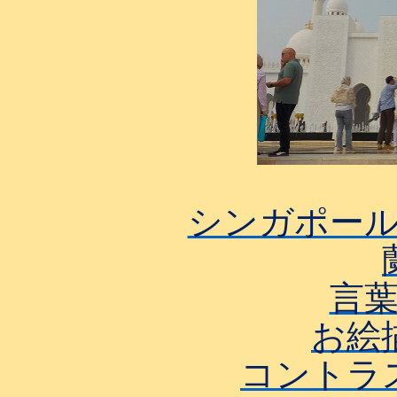
シンガポー
言
お絵
コントラ