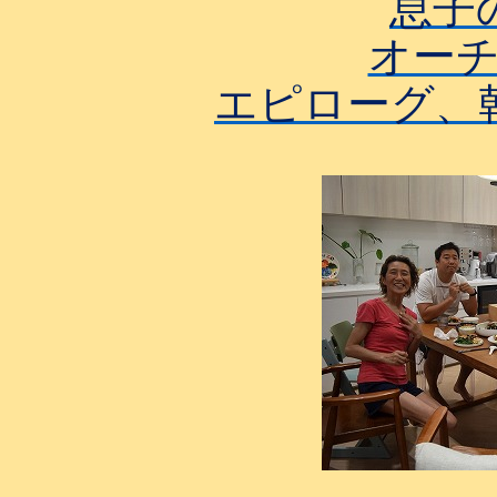
息子
オー
エピローグ
、