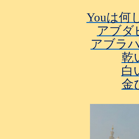
You
は何
アブダ
アブラ
乾
白
金