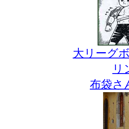
大リーグ
リ
布袋さ