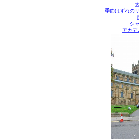
季節はずれの
シ
アカデ