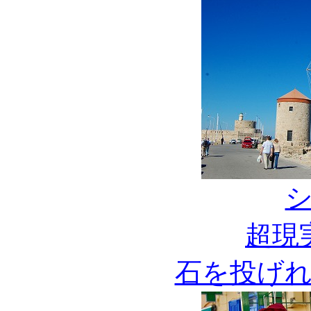
超現
石を投げ