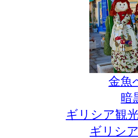
金魚
暗
ギリシア観
ギリシ