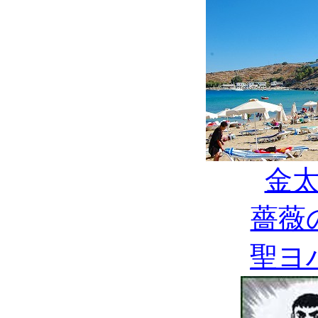
金
薔薇
聖ヨ