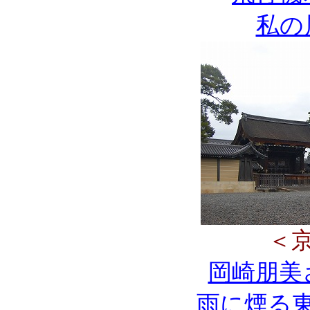
私の
＜
岡崎朋美
雨に煙る