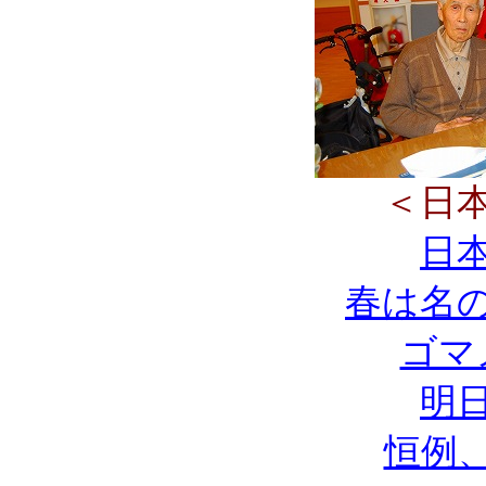
＜日
日
春は名
ゴマ
明
恒例