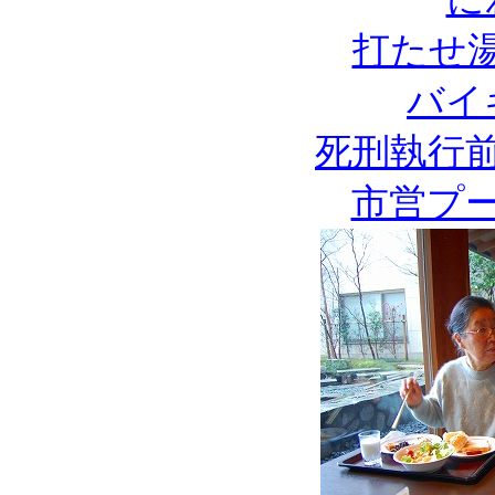
打たせ
バイ
死刑執行
市営プ