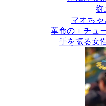
御
マオちゃ
革命のエチュ
手を振る女