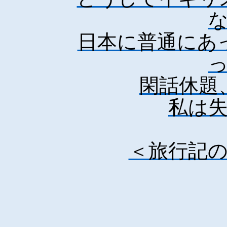
日本に普通にあ
閑話休題
私は
＜旅行記