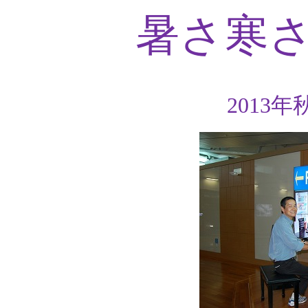
暑さ寒
2013
年