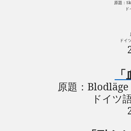
原題：
S
ド
ドイ
「
原題：
Blodläge
ドイツ