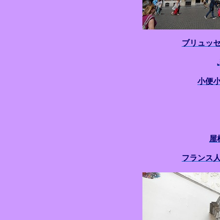
ブリュッ
小便
屋
フランス