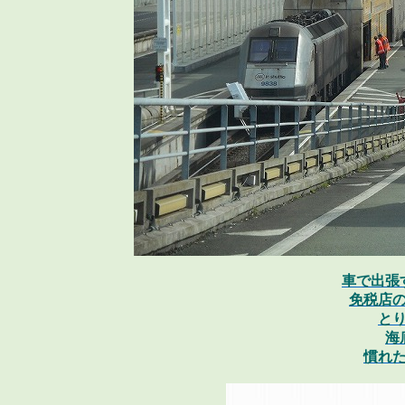
車
で
出張
免税店
と
海
慣
れ