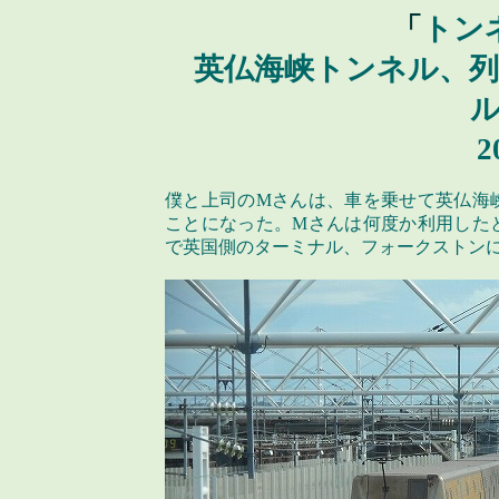
「
トン
英仏海峡トンネル、
2
僕と上司の
M
さんは、車を乗せて英仏海
ことになった。
M
さんは何度か利用した
で英国側のターミナル、フォークストン