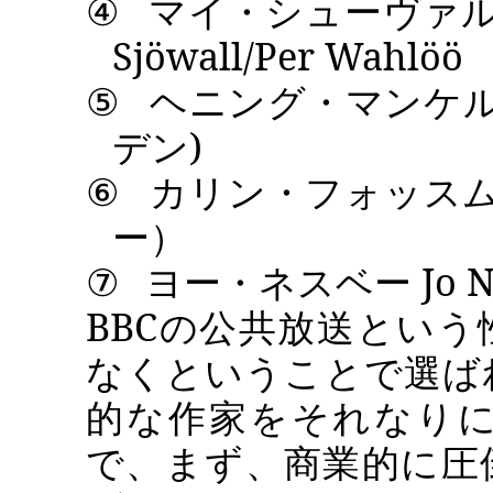
④
マイ・シューヴァ
Sjöwall/Per Wahlöö
⑤
ヘニング・マンケ
デン
)
⑥
カリン・フォッ
ー）
⑦
ヨー・ネスベー
Jo 
BBC
の公共放送という
なくということで選ば
的な作家をそれなり
で、まず、商業的に圧