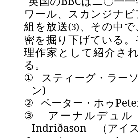
英国の
BBC
は二〇一一
ワール、スカンジナビ
組を放送
、その中で
(3)
密を掘り下げている。
理作家として紹介さ
る。
①
スティーグ・ラー
ン
)
②
ペーター・ホゥ
Pete
③
アーナルデュル
Indriðason
（アイ