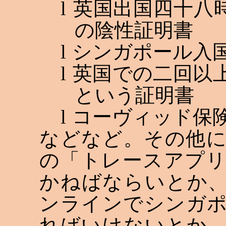
l
英国出国四十八
の陰性証明書
l
シンガポール入
l
英国での二回以
という証明書
l
コーヴィッド保
などなど。その他
の「トレースアプ
かねばならいとか
ンラインでシンガ
ればいけないとか