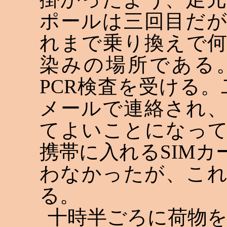
ポールは三回目だ
れまで乗り換えで
染みの場所である
PCR
検査を受ける。
メールで連絡され
てよいことになっ
携帯に入れる
SIM
カ
わなかったが、こ
る。
十時半ごろに荷物