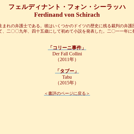
フェルディナント・フォン・シーラッハ
Ferdinand von
Schirach
生まれの弁護士である。彼はいくつかのドイツの歴史に残る裁判の弁護
て、二〇〇九年、四十五歳にして初めて小説を発表した。二〇一一年に
「コリーニ事件」
Der Fall
Collini
（
2011
年）
「タブー」
Tabu
（
2015
年）
＜
書評
の
ページ
に
戻
る
＞