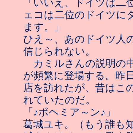
「いいえ、ドイツは二
ェコは二位のドイツに
ます。」
ひえ～、あのドイツ人
信じられない。
カミルさんの説明の中
が頻繁に登場する。昨
店を訪れたが、昔はこ
れていたのだ。
「♪ボヘミア～ン♪」
葛城ユキ。（もう誰も