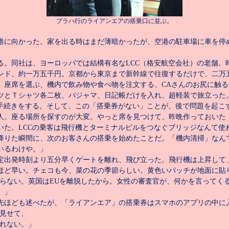
プラハ行のライアンエアの搭乗口に並ぶ。
港に向かった。家を出る時はまだ薄暗かったが、空港の駐車場に車を停
る。同社は、ヨーロッパでは結構有名な
LCC
（格安航空会社）の老舗。
ンド、約一万五千円。京都から東京まで新幹線で往復するだけで、二万
、座席を選ぶ、機内で飲み物や食べ物を注文する、
CA
さんのお尻に触る
ツとＴシャツ各二枚、パジャマ、日記帳だけを入れ、超軽装で旅立った
手続きをする。そして、この「搭乗券がない」ことが、後で問題を起こ
人。座る場所を探すのが大変。やっと席を見つけて、昨晩作っておいた
いた。
LCC
の乗客は飛行機とターミナルビルをつなぐブリッジなんて使
降りた瞬間に、次のお客さんの搭乗を始めたことだ。「機内清掃」なん
いるわけや。」
出発時刻より五分早くゲートを離れ、飛び立った。飛行機は上昇して
ほど早い。チェコも今、菜の花の季節らしい。黄色いパッチが地面に貼
らない。英国は
EU
を離脱したから。女性の審査官が、何かを言ってく
。」
先ほども述べたが、「ライアンエア」の搭乗券はスマホのアプリの中に
見せて、
れない。」