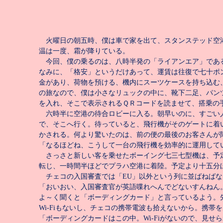
火曜日の朝五時、僕は車で家を出て、スタンステッド空
温は一度、霜が降りている。
今回、僕の乗るのは、八時半発の「ライアンエア」であ
なみに、「格安」というだけあって、運賃は往復で七十ポ
金があり、荷物を預ける、機内にスーツケースを持ち込む
の旅なので、僕は小さなリュックの中に、靴下二足、パン
を入れ、そこで表示されるＱＲコードを読ませて、搭乗の
六時半に空港の待合ロビーに入る。朝早いのに、すごい
で、そこへ行く。待っていると、飛行機がそのゲートに着
かされる。何より驚いたのは、前の便の最後のお客さんが
「なるほどね、こうして一台の飛行機を効率的に運用して
さっさと新しい客を乗せたボーイング七三七型機は、予定
転じ、一時間半ほどでプラハ空港に着陸。予定より十五分
チェコの入国審査では「
EU
」以外という列に並ばねばな
「おいおい、入国審査官が英語喋れへんでどないすんねん
よ～く聞くと「ボーディングカード」と言っているよう。
Wi-Fi
もないし、チェコの携帯電波も拾えないから。携帯を
「ボーディングカードはこの中。
Wi-Fi
がないので、見せら