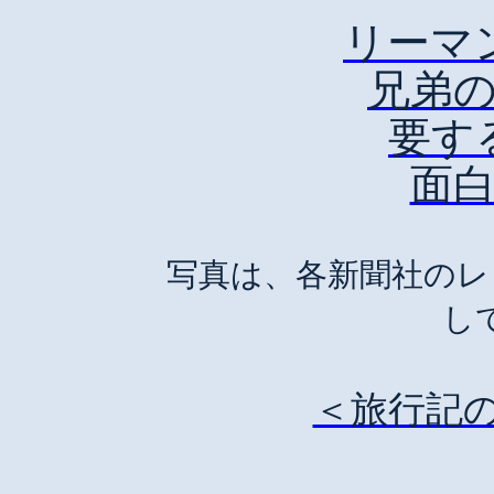
リーマ
兄弟
要す
面
写真は、各新聞社のレ
し
＜旅行記