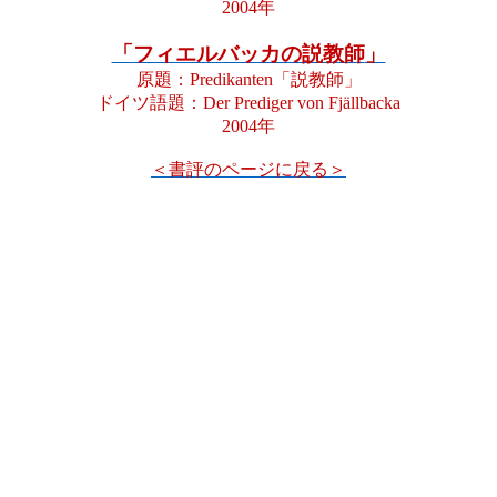
2004
年
「
フィエルバッカの説教師
」
原題：
Predikanten
「説教師」
ドイツ語題：
Der
Prediger
von
Fj
ä
llbacka
2004
年
＜
書評
の
ページ
に
戻
る
＞