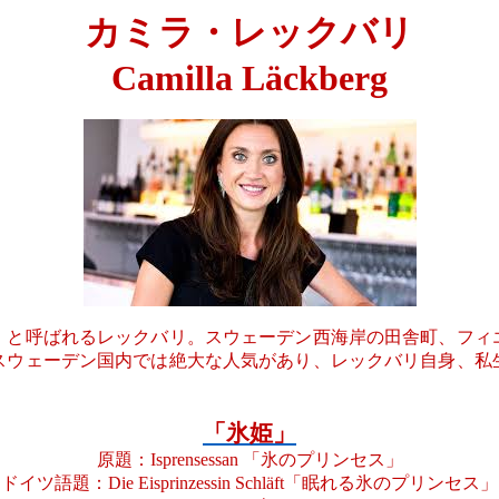
カミラ・レックバリ
Camilla
L
ä
ckberg
」と呼ばれるレックバリ。スウェーデン西海岸の田舎町、フィ
スウェーデン国内では絶大な人気があり、レックバリ自身、私
「氷姫」
原題：
Isprensessan
「氷のプリンセス」
ドイツ語題：
Die
Eisprinzessin
Schl
ä
ft
「眠れる氷のプリンセス」