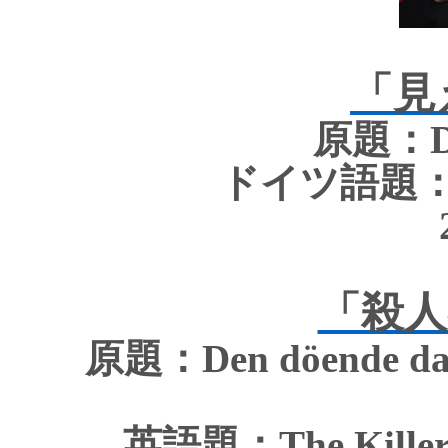
「見
原題
：
D
ドイツ語題
「殺人
原題：
Den
döende
d
英語題：
The Kille