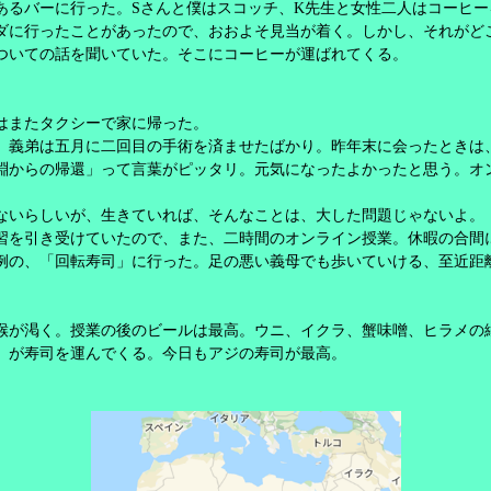
あるバーに行った。
S
さんと僕はスコッチ、
K
先生と女性二人はコーヒー
ダに行ったことがあったので、おおよそ見当が着く。しかし、それがど
ついての話を聞いていた。そこにコーヒーが運ばれてくる。
はまたタクシーで家に帰った。
義弟は五月に二回目の手術を済ませたばかり。昨年末に会ったときは
淵からの帰還」って言葉がピッタリ。元気になったよかったと思う。オ
ないらしいが、生きていれば、そんなことは、大した問題じゃないよ。
を引き受けていたので、また、二時間のオンライン授業。休暇の合間
例の、「回転寿司」に行った。足の悪い義母でも歩いていける、至近距
。
喉が渇く。授業の後のビールは最高。ウニ、イクラ、蟹味噌、ヒラメの
」が寿司を運んでくる。今日もアジの寿司が最高。