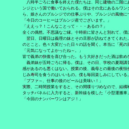
八時半ごろに食事を終えた僕たちは、同じ建物の二階に
ンジという国で働いておられる。僕はその北にあるルワン
ら、娘さんのブルンジでの仕事ぶりや、ブルンジの風物に
「今日のコーヒーはブルンジ産でございます。」
「ええっ？！こんなことって・・・あるの？」
全くの偶然。不思議なご縁。十時前に皆さんと別れて、僕
翌日、日曜日は義理の妹とその旦那が訪ねてきてくれた。
のとこと。色々大変だった日々の話を聞く。本当に「死の
「元気になってよかったね～。」
皆で義弟の快復を喜び合った。もう大好きだった酒は飲め
義弟妹が五時ごろに帰る。僕は、その日、学校の夏期講習
感があるのも悪くはない。授業の後、義母との最後の夜恒
じみ寿司を食うのはいいもの。僕も毎回楽しみにしている
「プファ～、仕事の後のビールは美味い！」
実際、二時間授業をすると、その間喋りづめなので、結構
タッチパネルに入力すると、新幹線を模した「小型運搬車
「今回のナンバーワンはアジ！」