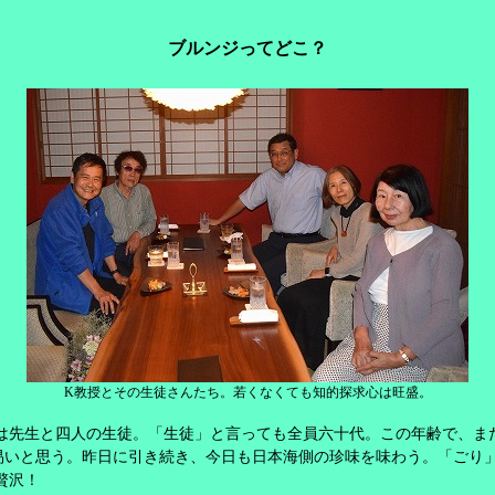
ブルンジってどこ？
K
教授とその生徒さんたち。若くなくても知的探求心は旺盛。
は先生と四人の生徒。「生徒」と言っても全員六十代。この年齢で、ま
易いと思う。昨日に引き続き、今日も日本海側の珍味を味わう。「ごり
贅沢！