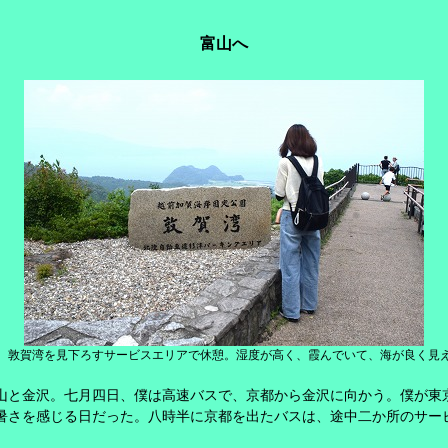
富山へ
、敦賀湾を見下ろすサービスエリアで休憩。湿度が高く、霞んでいて、海が良く見
山と金沢。七月四日、僕は高速バスで、京都から金沢に向かう。僕が東
暑さを感じる日だった。八時半に京都を出たバスは、途中二か所のサー