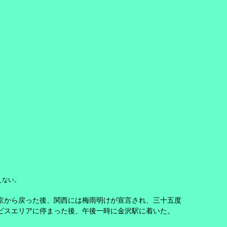
えない。
京から戻った後、関西には梅雨明けが宣言され、三十五度
ビスエリアに停まった後、午後一時に金沢駅に着いた。