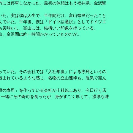
内には停車しなかった。最初の休憩はもう福井県。金沢駅
いた。実は僕は人生で、半年間だけ、富山県民だったこと
んでいた。半年後、僕は「ドイツ語通訳」としてドイツ工
も美味いし、富山には、結構いい印象を持っている。
山、金沢間は約一時間かかっていたのだが。
っていた。その会社では「入社年度」による序列というの
包まれているような感じ、名物の立山連峰も、湿気で霞ん
鱒の寿司」を作っている会社が十社以上あり、今日行く店
と一緒にその寿司を食ったが、身がすごく厚くて、濃厚な味