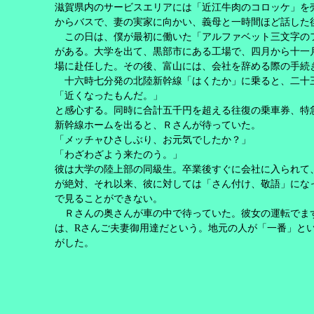
滋賀県内のサービスエリアには「近江牛肉のコロッケ」を
からバスで、妻の実家に向かい、義母と一時間ほど話した
この日は、僕が最初に働いた「アルファベット三文字の
がある。大学を出て、黒部市にある工場で、四月から十一
場に赴任した。その後、富山には、会社を辞める際の手続
十六時七分発の北陸新幹線「はくたか」に乗ると、二十
「近くなったもんだ。」
と感心する。同時に合計五千円を超える往復の乗車券、特
新幹線ホームを出ると、Ｒさんが待っていた。
「メッチャひさしぶり、お元気でしたか？」
「わざわざよう来たのう。」
彼は大学の陸上部の同級生。卒業後すぐに会社に入られて
が絶対、それ以来、彼に対しては「さん付け、敬語」にな
で見ることができない。
Ｒさんの奥さんが車の中で待っていた。彼女の運転でま
は、
R
さんご夫妻御用達だという。地元の人が「一番」と
がした。