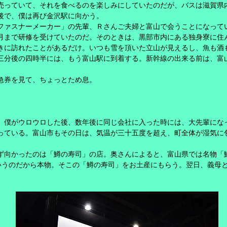
売っていて、それを食べるのを楽しみにしていたのだが、バスは滋賀県
後で、僕は再び金沢駅に向かう。
ファスナーメーカー」の先輩、Ｒさんご夫婦と富山で会うことになって
月まで研修を受けていたのだ。そのときは、黒部市内にある独身寮に住
きに訪れたことがあるだけ。いつも雪を頂いた立山が見えるし、魚も酒
三分後の四時半には、もう富山駅に到着する。新幹線の出来る前は、富
急券を見て、ちょっとため息。
、僕がウロウロした後、数年後に同じ会社に入った時には、大先輩にな
っている。富山市もその日は、気温が三十五度を超え、町全体が湿気に
ず向かったのは「鱒の寿司」の店。奥さんによると、富山県では名物「
いうのだから本物。そこの「鱒の寿司」をお土産にもらう。翌日、義母