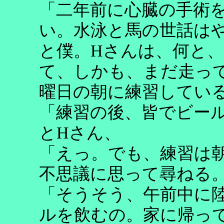
「二年前に心臓の手術
い。水泳と馬の世話は
と僕。
H
さんは、何と、
て、しかも、まだ走っ
曜日の朝に練習してい
「練習の後、皆でビー
と
H
さん、
「えっ。でも、練習は
不思議に思って尋ねる
「そうそう、午前中に
ルを飲むの。家に帰っ