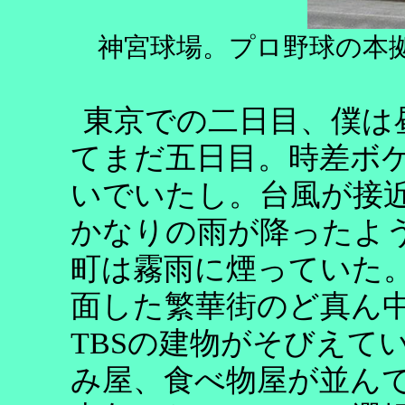
神宮球場。プロ野球の本
東京での二日目、僕は
てまだ五日目。時差ボ
いでいたし。台風が接
かなりの雨が降ったよ
町は霧雨に煙っていた
面した繁華街のど真ん
TBS
の建物がそびえて
み屋、食べ物屋が並ん