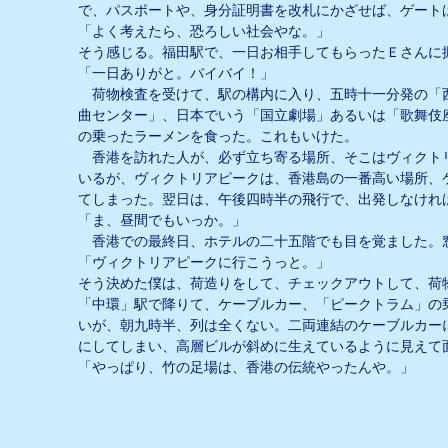
で、パスポートや、身分証明書を改札にかざせば、ゲート
「よく考えたら、恐ろしい社会やな。」
そう感じる。福田駅で、一日お相手してもらったＥさんに
「一日ありがと。バイバイ！」
荷物検査を受けて、駅の構内に入り、五時十一分発の「
曲センター」、日本でいう「国立劇場」あるいは「歌舞伎
の乗ったラーメンを食った。これもいけた。
香港を訪れた人が、必ず立ち寄る場所、そこはヴィクトリ
いるが、ヴィクトリアピークは、香港島の一番高い場所、
てしまった。翌日は、午後四時半の飛行で、出発しなけれ
「ま、昼間でもいっか。」
香港での最終日、ホテルの二十五階でも目を覚ました。
「ヴィクトリアピークに行こうっと。」
そう決めた僕は、荷造りをして、チェックアウトして、荷
「中環」駅で降りて、ケーブルカー、「ピークトラム」の
いが、朝九時半、列は全くない。二両連結のケーブルカー
にしてしまい、高層ビルが斜めに生えているように見えて
「やっぱり、竹の足場は、香港の伝統やったんや。」