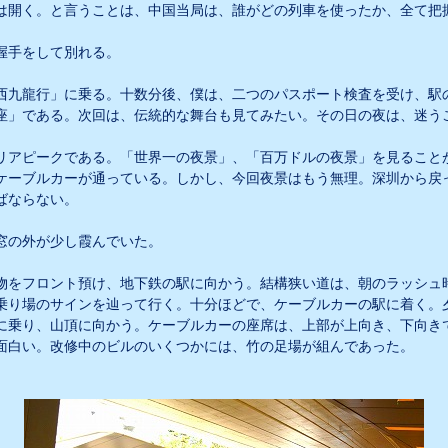
は開く。と言うことは、中国当局は、誰がどの列車を使ったか、全て把
握手をして別れる。
西九龍行」に乗る。十数分後、僕は、二つのパスポート検査を受け、駅
座」である。次回は、伝統的な舞台も見てみたい。その日の夜は、迷う
アピークである。「世界一の夜景」、「百万ドルの夜景」を見ること
ケーブルカーが通っている。しかし、今回夜景はもう無理。深圳から戻
ばならない。
窓の外が少し霞んでいた。
物をフロント預け、地下鉄の駅に向かう。結構狭い道は、朝のラッシュ
乗り場のサインを辿って行く。十分ほどで、ケーブルカーの駅に着く。
に乗り、山頂に向かう。ケーブルカーの座席は、上部が上向き、下向き
面白い。改修中のビルのいくつかには、竹の足場が組んであった。