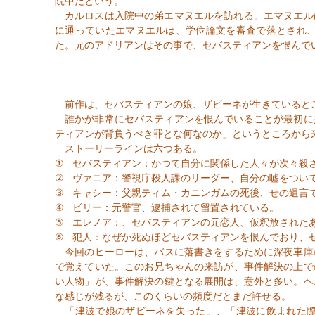
院中だという。
カルロスは入院中の弟エマヌエルを訪れる。エマヌエル
に通っていたエマヌエルは、学位論文を審査で落とされ
た。兄のアドリアンはその事で、セバスティアンを恨んで
前作は、セバスティアンの娘、ザビーネが生きていると
誰かが非常にセバスティアンを恨んでいることが最初に
ティアンが背負うべき罪とな何なのか」というところから
ストーリーラインは六つある。
①
セバスティアン：かつて自分に関係した人々が次々殺
②
ヴァニア：警視庁殺人課のリーダー、自分の嘘をつい
③
キャシー：父親ティム・カニンガムの死後、せの遺言
④
ビリー：元警官、逮捕されて留置されている。
⑤
エレノア：、セバスティアンの元恋人、仮釈放された
⑥
犯人：なぜか死ぬほどセバスティアンを恨んでおり、
今回のヒーローは、バスに落書きをするために深夜車庫
で覚えていた。このお兄ちゃんの来訪が、事件解決の上で
い人物」が、事件解決の鍵となる展開は、意外と多い。ヘ
な感じが残るが、このくらいの頻度だとまだ許せる。
「津波で娘のザビーネを失った」、「津波に飲まれた際