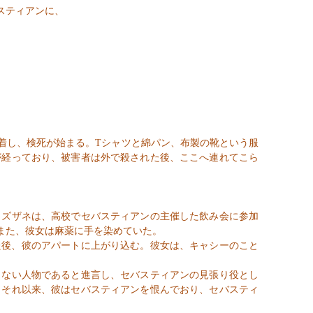
スティアンに、
着し、検死が始まる。
T
シャツと綿パン、布製の靴という服
が経っており、被害者は外で殺された後、ここへ連れてこら
ズザネは、高校でセバスティアンの主催した飲み会に参加
また、彼女は麻薬に手を染めていた。
た後、彼のアパートに上がり込む。彼女は、キャシーのこと
ない人物であると進言し、セバスティアンの見張り役とし
。それ以来、彼はセバスティアンを恨んでおり、セバスティ