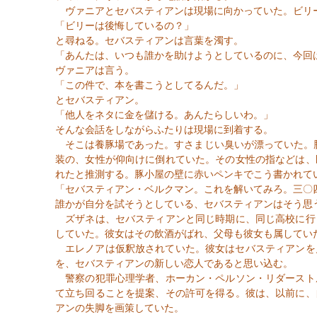
ヴァニアとセバスティアンは現場に向かっていた。ビリー
「ビリーは後悔しているの？」
と尋ねる。セバスティアンは言葉を濁す。
「あんたは、いつも誰かを助けようとしているのに、今回
ヴァニアは言う。
「この件で、本を書こうとしてるんだ。」
とセバスティアン。
「他人をネタに金を儲ける。あんたらしいわ。」
そんな会話をしながらふたりは現場に到着する。
そこは養豚場であった。すさまじい臭いが漂っていた。
装の、女性が仰向けに倒れていた。その女性の指などは、
れたと推測する。豚小屋の壁に赤いペンキでこう書かれて
「セバスティアン・ベルクマン。これを解いてみろ。
三〇
誰かが自分を試そうとしている、セバスティアンはそう思
ズザネは、セバスティアンと同じ時期に、同じ高校に行
していた。彼女はその飲酒がばれ、父母も彼女も属してい
エレノアは仮釈放されていた。彼女はセバスティアンを
を、セバスティアンの新しい恋人であると思い込む。
警察の犯罪心理学者、ホーカン・ペルソン・リダースト
て立ち回ることを提案、その許可を得る。彼は、以前に、
アンの失脚を画策していた。