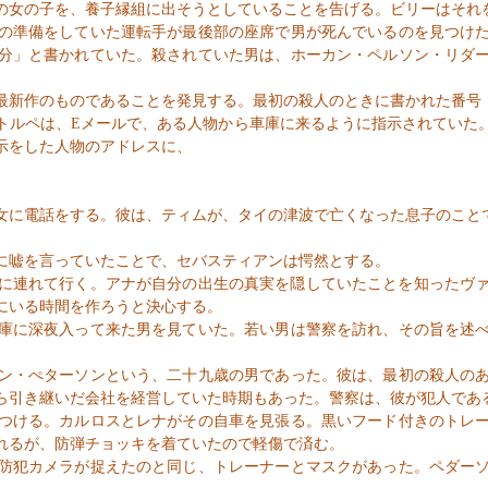
女の子を、養子縁組に出そうとしていることを告げる。ビリーはそれ
の準備をしていた運転手が最後部の座席で男が死んでいるのを見つけた
分」と書かれていた。殺されていた男は、ホーカン・ペルソン・
リダ
新作のものであることを発見する。最初の殺人のときに書かれた番号
トルペは、
E
メールで、ある人物から車庫に来るように指示されていた
示をした人物のアドレスに、
に電話をする。彼は、ティムが、タイの津波で亡くなった息子のこと
に嘘を言っていたことで、セバスティアンは愕然とする。
に連れて行く。アナが自分の出生の真実を隠していたことを知ったヴ
にいる時間を作ろうと決心する。
庫に深夜入って来た男を見ていた。若い男は警察を訪れ、その旨を述べ
ン・ぺターソンという、二十九歳の男であった。彼は、最初の殺人のあ
ら引き継いだ会社を経営していた時期もあった。警察は、彼が犯人であ
つける。カルロスとレナがその自車を見張る。黒いフード付きのトレー
れるが、防弾チョッキを着ていたので軽傷で済む。
防犯カメラが捉えたのと同じ、トレーナーとマスクがあった。ペダーソ