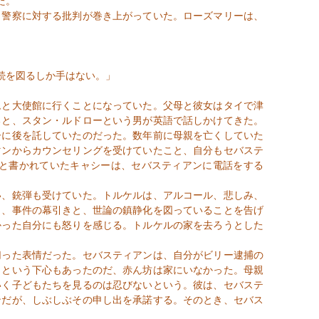
た。
警察に対する批判が巻き上がっていた。ローズマリーは、
続を図るしか手はない。」
と大使館に行くことになっていた。父母と彼女はタイで津
ると、スタン・
ルドローと
いう男が英語で話しかけてきた。
ーに後を託していたのだった。数年前に母親を亡くしていた
マンからカウンセリングを受けていたこと、自分もセバステ
と書かれていたキャシーは、セバスティアンに電話をする
、銃弾も受けていた。トルケルは、アルコール、悲しみ、
り、事件の幕引きと、世論の鎮静化を図っていることを告げ
かった自分にも怒りを感じる。トルケルの家を去ろうとした
った表情だった。セバスティアンは、自分がビリー逮捕の
うという下心もあったのだ、赤ん坊は家にいなかった。母親
いく子どもたちを見るのは忍びないという。彼は、セバステ
ンだが、しぶしぶその申し出を承諾する。そのとき、セバス