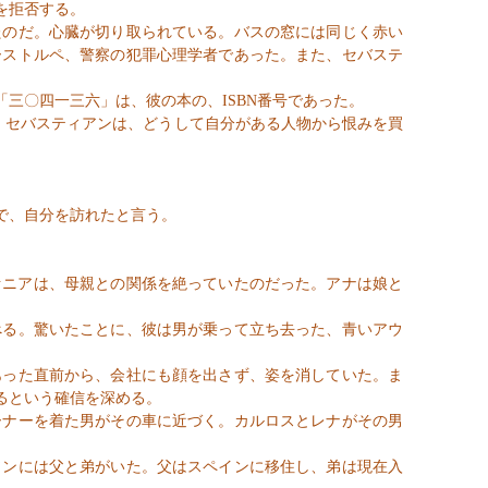
を拒否する。
のだ。心臓が切り取られている。バスの窓には同じく赤い
ーストルペ
、警察の犯罪心理学者であった。また、セバステ
「三〇四一三六」は、彼の本の、
ISBN
番号であった。
。セバスティアンは、どうして自分がある人物から恨みを買
で、自分を訪れたと言う。
ァニアは、母親との関係を絶っていたのだった。アナは娘と
る。驚いたことに、彼は男が乗って立ち去った、青いアウ
った直前から、会社にも顔を出さず、姿を消していた。ま
るという確信を深める。
ナーを着た男がその車に近づく。カルロスとレナがその男
ンには父と弟がいた。父はスペインに移住し、弟は現在入