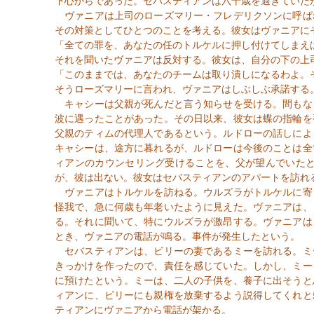
下心からであった。セバスティアンは六十歳を過ぎていた
ヴァニアは上司のローズマリー・フレデリクソンに呼ば
その対策としてひとつのことを考える。彼女はヴァニアに
「全ての罪を、あなたの任のトルケルに押し付けてしまえ
それを聞いたヴァニアは反対する。彼女は、自分の下の上
「このままでは、あなたのチームは取り潰しになるわよ。
そうローズマリーに言われ、ヴァニアはしぶしぶ承諾する
キャシーは父親が死んだと言う知らせを受ける。間もな
波に遇ったことがあった。その日以来、彼女は蝶の指輪を
父親のティムの代理人であるという。ルドローの話しによ
キャシーは、途方に暮れるが、ルドローは今後のことは全
ィアンのカウンセリング受けることを、父が望んでいた
が、彼は出ない。彼女はセバスティアンのアパートを訪れ
ヴァニアはトルケルを訪ねる。ウルズラがトルケルに寄
怪我で、急に何歳も年老いたように見えた。ヴァニアは、
る。それに聞いて、特にウルズラが激昂する。ヴァニアは
とき、ヴァニアの電話が鳴る。事件が発生したという。
セバスティアンは、ビリーの妻であるミーを訪れる。ミ
きっかけを作ったので、責任を感じていた。しかし、ミー
に預けたという。ミーは、二人の子供を、養子に出そうと
ィアンに、ビリーにも親権を放棄するよう説得してくれと
ティアンにヴァニアから電話が架かる。