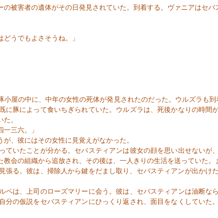
の被害者の遺体がその日発見されていた。到着する。ヴァニアはセバ
はどうでもよさそうね。」
豚小屋の中に、中年の女性の死体が発見されたのだった。ウルズラも到
既に豚によって食いちぎられていた。ウルズラは、死後かなりの時間
いた。
四一三六。
」
うが、彼にはその女性に見覚えがなかった。
っていたことが分かる。セバスティアンは彼女の顔を思い出せないが、
た教会の組織から追放され、その後は、一人きりの生活を送っていた。
見張る。彼は、掃除人から鍵をだまし取り、セバスティアンが出かけ
ルペは、上司のローズマリーに会う。彼は、セバスティアンは油断なら
自分の仮説をセバスティアンにひっくり返され、面目をなくしていた