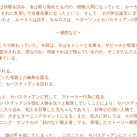
は自殺を試み、命は取り留めたものの、植物人間になっていた。ルー
、それに失望して自暴自棄になったという。そして、その学位論文にダ
いたと、ルーカスは話す。カルロスは、ペダーソンとセバスティアンの
＜感想など＞
ころで終わっていた。今回は、今はキャシーと名乗る、ザビーネが登場
提示される。誰なのか。何故それほど恨んでいるのか。そこがだんだ
来ている。
される。
ていた母親との融和を図る。
で、セバスティアンを訪れる。
あと、セバスティアンに対して、ストーカー行為に耽る。
セバスティアンを恨む人物を次々と殺害していくことにより、セバステ
に入り込み、犯人を目撃した兄ちゃんであろう。好奇心の強い人物で、
の、大きなターニングポイントになる。また、犯人に対しては、その
ニング・マンケルの「顔のない殺人者」でも、登場したストーリー展
、娘の手を放してしまった」、このことが、セバスティアンにとって