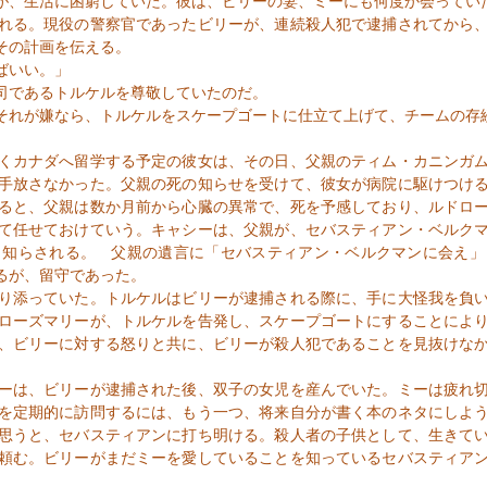
が、生活に困窮していた。彼は、ビリーの妻、ミーにも何度か会ってい
れる。現役の警察官であったビリーが、連続殺人犯で逮捕されてから、
その計画を伝える。
ばいい。」
司であるトルケルを尊敬していたのだ。
それが嫌なら、トルケルをスケープゴートに仕立て上げて、チームの存
。
くカナダへ留学する予定の彼女は、その日、父親のティム・カニンガム
手放さなかった。父親の死の知らせを受けて、彼女が病院に駆けつけ
ると、父親は数か月前から心臓の異常で、死を予感しており、ルドロ
て任せておけていう。キャシーは、父親が、セバスティアン・ベルク
と知らされる。 父親の遺言に「セバスティアン・ベルクマンに会え」
るが、留守であった。
り添っていた。トルケルはビリーが逮捕される際に、手に大怪我を負い
ローズマリーが、トルケルを告発し、スケープゴートにすることによ
、ビリーに対する怒りと共に、ビリーが殺人犯であることを見抜けな
ーは、ビリーが逮捕された後、双子の女児を産んでいた。ミーは疲れ切
を定期的に訪問するには、もう一つ、将来自分が書く本のネタにしよ
思うと、セバスティアンに打ち明ける。殺人者の子供として、生きて
頼む。ビリーがまだミーを愛していることを知っているセバスティア