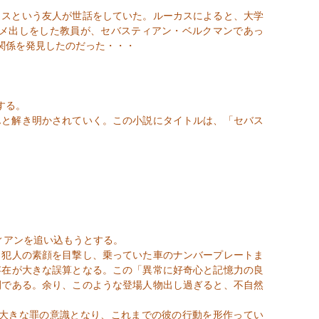
カスという友人が世話をしていた。ルーカスによると、大学
メ出しをした教員が、セバスティアン・ベルクマンであっ
関係を発見したのだった・・・
する。
んと解き明かされていく。この小説にタイトルは、「セバス
ィアンを追い込もうとする。
犯人の素顔を目撃し、乗っていた車のナンバープレートま
存在が大きな誤算となる。この「異常に好奇心と記憶力の良
開である。余り、このような登場人物出し過ぎると、不自然
大きな罪の意識となり、これまでの彼の行動を形作ってい