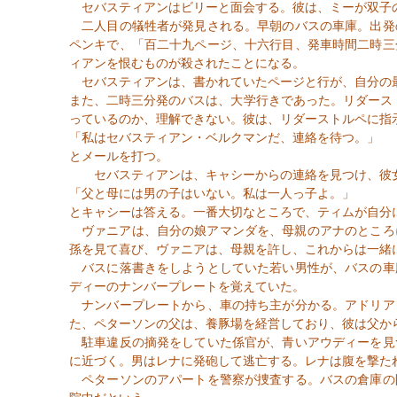
セバスティアンはビリーと面会する。彼は、ミーが双子の
二人目の犠牲者が発見される。早朝のバスの車庫。出発
ペンキで、「百二十九ページ、十六行目、発車時間二時三
ィアンを恨むものが殺されたことになる。
セバスティアンは、書かれていたページと行が、自分の最
また、二時三分発のバスは、大学行きであった。リダース
っているのか、理解できない。彼は、リダーストルペに指
「私はセバスティアン・ベルクマンだ、連絡を待つ。」
とメールを打つ。
セバスティアンは、キャシーからの連絡を見つけ、彼女
「父と母には男の子はいない。私は一人っ子よ。」
とキャシーは答える。一番大切なところで、ティムが自分
ヴァニアは、自分の娘アマンダを、母親のアナのところ
孫を見て喜び、ヴァニアは、母親を許し、これからは一緒
バスに落書きをしようとしていた若い男性が、バスの車
ディーのナンバープレートを覚えていた。
ナンバープレートから、車の持ち主が分かる。アドリア
た、ペターソンの父は、養豚場を経営しており、彼は父か
駐車違反の摘発をしていた係官が、青いアウディーを見
に近づく。男はレナに発砲して逃亡する。レナは腹を撃た
ペターソンのアパートを警察が捜査する。バスの倉庫の