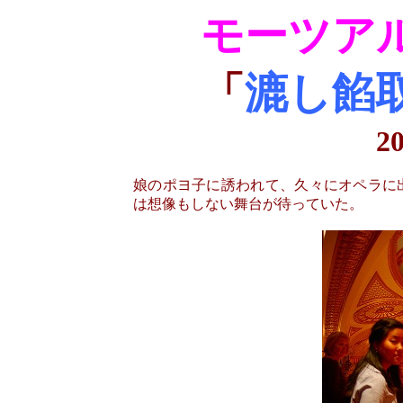
モーツア
「
漉し餡
2
娘のポヨ子に誘われて、久々にオペラに
は想像もしない舞台が待っていた。