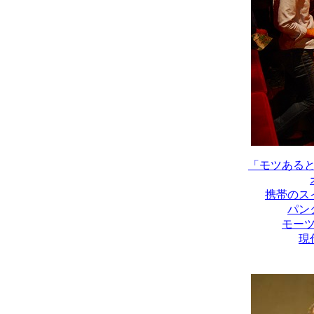
「モツある
携帯のス
パン
モー
現