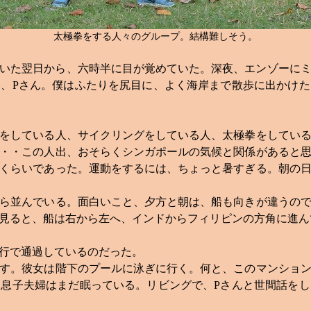
太極拳をする人々のグループ。結構難しそう。
いた翌日から、六時半に目が覚めていた。深夜、エンゾーに
ー、
P
さん。僕はふたりを尻目に、よく海岸まで散歩に出かけた
をしている人、サイクリングをしている人、太極拳をしてい
・・この人出、おそらくシンガポールの気候と関係があると
くらいであった。運動をするには、ちょっと暑すぎる。朝の
ら並んでいる。面白いこと、夕方と朝は、船も向きが違うので
見ると、船は右から左へ、インドからフィリピンの方角に進ん
行で通過しているのだった。
す。彼女は階下のプールに泳ぎに行く。何と、このマンション
。息子夫婦はまだ眠っている。リビングで、
P
さんと世間話をし