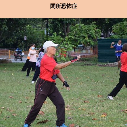
閉所恐怖症