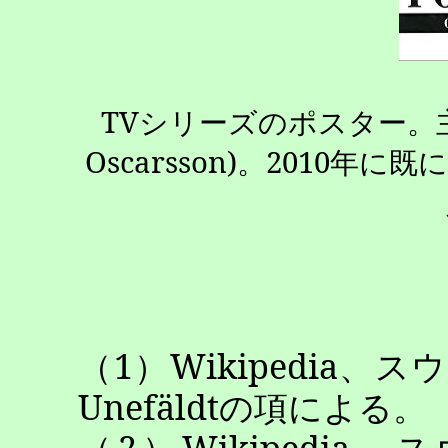
TV
シリーズのポスター。
Oscarsson
)
。
2010
年に既
（
1
）
Wikipedia
、スウ
Unefäldt
の項による。
（
2
）
Wikipedia
、ス