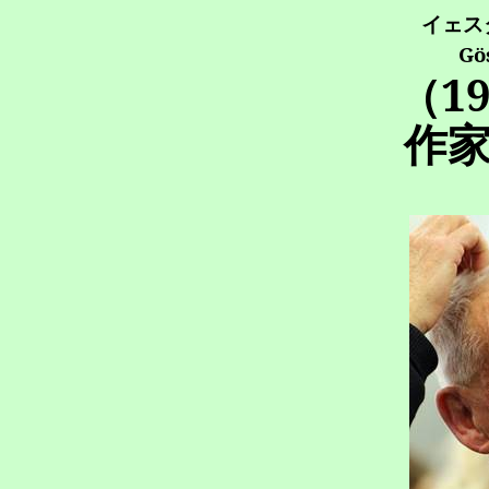
イェス
Gö
（
1
作