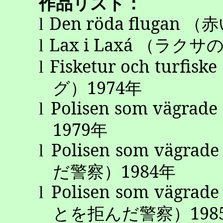
作品リスト：
Den
röda
flugan
（赤
l
Lax
i
Laxá
（ラクサ
l
Fisketur
och
turfiske
l
グ）
1974
年
Polisen
som
vägrade
l
1979
年
Polisen
som
vägrade
l
だ警察）
1984
年
Polisen
som
vägrade
l
とを拒んだ警察）
198