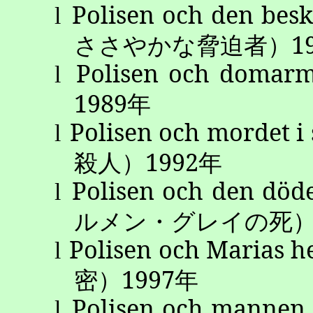
Polisen
och
den
besk
l
ささやかな脅迫者）
1
Polisen
och
domarm
l
1989
年
Polisen
och
mordet
i
l
殺人）
1992
年
Polisen
och
den
död
l
ルメン・グレイの死
Polisen
och
Marias
h
l
密）
1997
年
Polisen
och
mannen
l