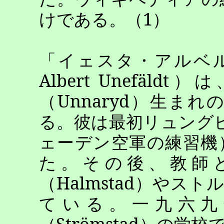
けである。（
1
）
「イェスタ・アルベ
Albert
Unefäldt
）は
（
Unnaryd
）生まれ
る。彼は最初リュング
ェーデン空軍の練習機
た。その後、教師
（
Halmstad
）やスト
ている。一九六九
（
Strömstad
）の学校