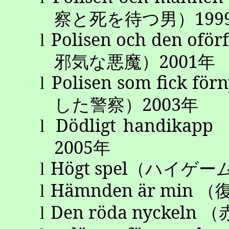
察と死を待つ男）
199
Polisen
och
den
oför
l
邪気な悪魔）
2001
年
Polisen
som
fick
förn
l
した警察）
2003
年
Dödligt
handikapp
l
2005
年
Högt
spel
（ハイゲー
l
Hämnden
är
min
（
l
Den
röda
nyckeln
（
l