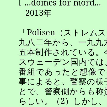
...
dömes
för
mord
...
l
2013
年
「
Polisen
（ストレムス
九八二年から、一九九
五本制作されている。
スウェーデン国内では
番組であったと想像で
事によると、警察の様
とで、警察側からも称
らしい。（
2
）しかし、