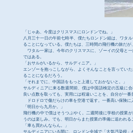
「じゃあ、今度はクリスマスにロンドンでね。」
八月三十一日の午前七時半、僕たちロンドン組は、ワタル
ることになっている。僕たちは、三時間の飛行機の旅だが
ワタル一家は、今年のクリスマスに、ゾーイの父母と一
ではある。
「おサルがいるから、サルディニア。」
エンゾーを抱っこしながら、よくそんなことを言っていた
ることになるだろう。
「それまでに、中国語をもっと上達しておかないと。」
サルディニアに来る数週間前、僕は中国語検定の五級に合
良い点数を取っても、実用には程遠いことを、自分が一番
ドロドロで傷だらけの車を空港で返す。一番高い保険に入
「明日から九月か。」
飛行機の中で僕はそうつぶやく。二週間後に学校の授業が
うのは楽しみ。でも、明日からまた授業の準備に追われる
「車も買わんならん。」
サルディニアにいる間に、ロンドン全域で「大気汚染税」