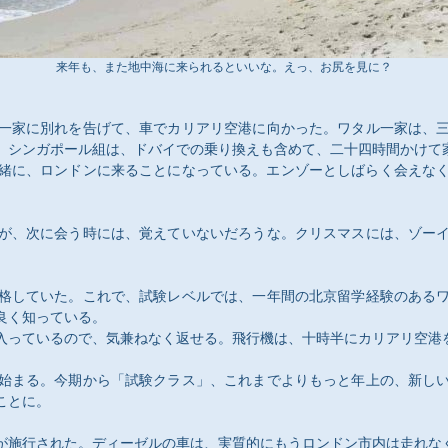
来年も、また地中海に来られるといいな。えっ、お尻を見に？
一家に別れを告げて、車でカリアリ空港に向かった。ワタル一家は、
、シンガポール組は、ドバイでの乗り換えも含めて、二十四時間かけて
緒に、ロンドンに来ることになっている。エンゾーとしばらく会えな
が、次に会う時には、覚えていないだろうな。クリスマスには、ゾー
格していた。これで、試験レベルでは、一年間の北京留学経験のある
良く知っている。
っているので、気兼ねなく返せる。飛行機は、十時半にカリアリ空港
始まる。今期から「試験クラス」、これまでよりもっと年上の、新し
ことに。
が施行された。ディーゼルの車は、実質的にもうロンドン市内は走れな