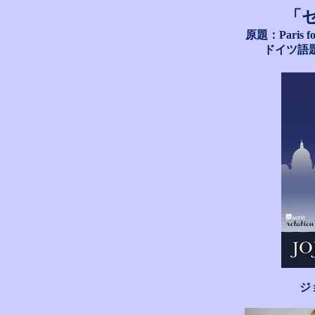
「
原題：
Paris f
ドイツ語
ジ