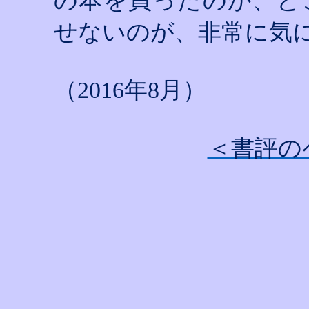
の本を買ったのか、ど
せないのが、非常に気
（
2016
年
8
月）
＜書評の