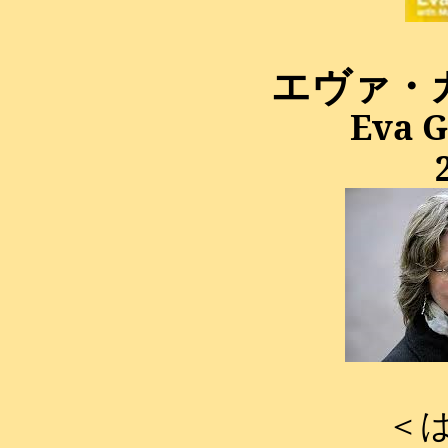
エヴァ・
Eva
G
＜