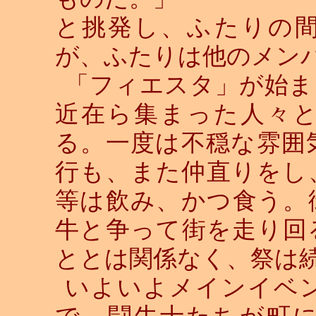
と挑発し、ふたりの
が、ふたりは他のメン
「フィエスタ」が始ま
近在ら集まった人々
る。一度は不穏な雰囲
行も、また仲直りをし
等は飲み、かつ食う。
牛と争って街を走り回
ととは関係なく、祭は
いよいよメインイベ
で、闘牛士たちが町