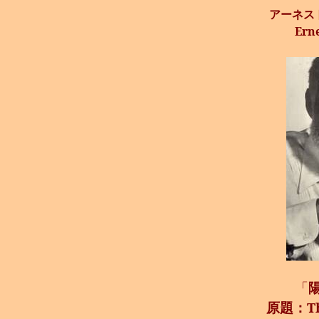
アーネス
Ern
「
原題：
T