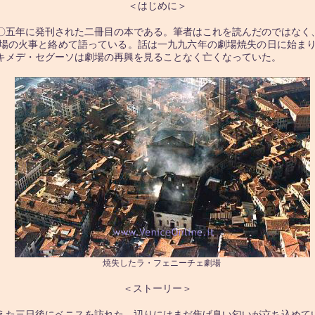
＜はじめに＞
〇五年に発刊された二冊目の本である。筆者はこれを読んだのではなく
場の火事と絡めて語っている。話は一九九六年の劇場焼失の日に始ま
キメデ・セグーソは劇場の再興を見ることなく亡くなっていた。
焼失したラ・フェニーチェ劇場
＜ストーリー＞
えた三日後にベニスを訪れた。辺りにはまだ焦げ臭い匂いが立ち込めて