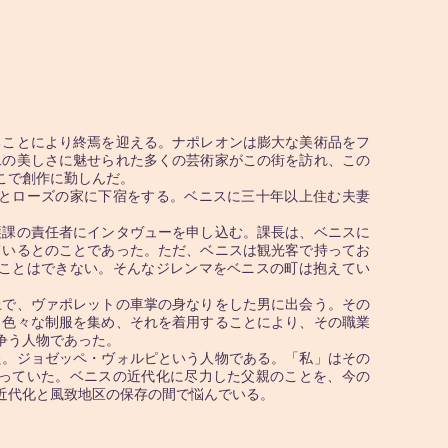
ことにより終焉を迎える。ナポレオンは膨大な美術品をフ
二の美しさに魅せられた多くの芸術家がこの街を訪れ、この
こで創作に勤しんだ。
とローズの家に下宿をする。ベニスに三十年以上住む夫妻
課の責任者にインタヴューを申し込む。課長は、ベニスに
ているとのことであった。ただ、ベニスは観光客で持ってお
ことはできない。そんなジレンマをベニスの町は抱えてい
で、ヴァポレットの車掌の身なりをした男に出会う。その
、色々な制服を集め、それを着用することにより、その職業
争う人物であった。
。ジョゼッペ・ヴォルピという人物である。「私」はその
っていた。ベニスの近代化に尽力した父親のことを、今の
近代化と風致地区の保存の間で悩んでいる。