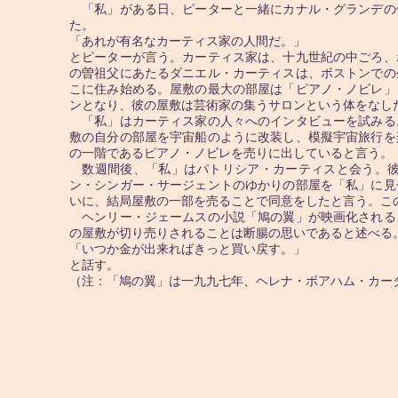
「私」がある日、ピーターと一緒にカナル・グランデの
た。
「あれが有名なカーティス家の人間だ。」
とピーターが言う。カーティス家は、十九世紀の中ごろ、
の曽祖父にあたるダニエル・カーティスは、ボストンでの
こに住み始める。屋敷の最大の部屋は「ピアノ・ノビレ」
ンとなり、彼の屋敷は芸術家の集うサロンという体をなし
「私」はカーティス家の人々へのインタビューを試みる
敷の自分の部屋を宇宙船のように改装し、模擬宇宙旅行を
の一階であるピアノ・ノビレを売りに出していると言う。
数週間後、「私」はパトリシア・カーティスと会う。彼
ン・シンガー・サージェントのゆかりの部屋を「私」に見
いに、結局屋敷の一部を売ることで同意をしたと言う。こ
ヘンリー・ジェームスの小説「鳩の翼」が映画化される
の屋敷が切り売りされることは断腸の思いであると述べる
「いつか金が出来ればきっと買い戻す。」
と話す。
（注：「鳩の翼」は一九九七年、ヘレナ・ボアハム・カー