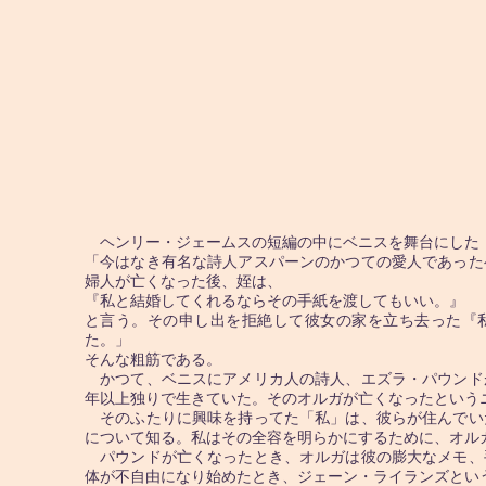
ヘンリー・ジェームスの短編の中にベニスを舞台にした
「今はなき有名な詩人アスパーンのかつての愛人であった
婦人が亡くなった後、姪は、
『私と結婚してくれるならその手紙を渡してもいい。』
と言う。その申し出を拒絶して彼女の家を立ち去った『
た。」
そんな粗筋である。
かつて、ベニスにアメリカ人の詩人、エズラ・パウンド
年以上独りで生きていた。そのオルガが亡くなったという
そのふたりに興味を持ってた「私」は、彼らが住んでい
について知る。私はその全容を明らかにするために、オル
パウンドが亡くなったとき、オルガは彼の膨大なメモ、
体が不自由になり始めたとき、ジェーン・ライランズとい