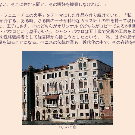
ない。そこに住む人間と、その嗜好を観察しなければ。」
・フェニーチェの火事」をテーマにした作品を作り続けていた。「私」
紹介する。ある時、さる国の王子が精巧なガラス細工の牛を持って現
た。王子にさえ、そのどちらがオリジナルでどちらがコピーであるか判
・パウロという息子がいた。ジャン・パウロは五十歳で父親の工房を出
を性格破綻者として経営陣から除こうとしたという。「私」はその息
藤を知ることになる。ベニスの伝統作業も、近代化の中で、その存続を
バルバロ邸