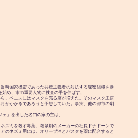
当時国家機密であった共産主義者の対抗する秘密組織を暴
を始め、市の重要人物に捜査の手を伸ばす。
ら、ベニスにはマスクを売る店が増えた。そのマスク工房
年月がかかるであろうと予想していた。事実、他の都市の劇
ジェ」を出した名門の家の主は、
、ネズミを殺す毒薬、殺鼠剤のメーカーの社長ドナドーンで
リアのネズミ用には、オリーブ油とパスタを薬に配合すると