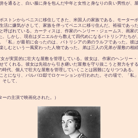
傍を通ると、白い服に身を包んだ中年と女性と身なりの良い男性が、屋
ボストンからベニスに移住してきた、米国人の家族である。モーター
生活に嫌気がさして、家族を伴ってベニスに移り住んだ。裕福であっ
と呼ばれている。カーティスは、作家のヘンリー・ジェームス、画家
た。しかし、現在はダニエルから数えて四代めになるパトリシアたちが
。「私」が最初に会ったのは、パトリシアの弟のラルフであった。彼は
楽しむという一風変わった人物であった。弟は三人の兄弟が屋敷の相
女が実質的に壮大な屋敷を管理している。彼女は、作家のヘンリー・
せてくれる。彼女は先祖から引き継いだ屋敷を守り抜こうと努力をす
の時代、個人で壮大な屋敷を管理していくことは困難になりつつある。
ことになり、バルバロ邸でロケーションが行われた。その場で、「私」
。そして、
ターの主演で映画化された。）