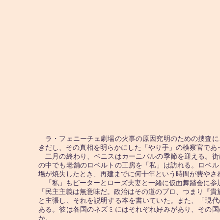
ラ・フェニーチェ劇場の火事の原因究明のための捜査に
きだし、その真相を明らかにした「やり手」の検察官であ
二月の終わり、ベニスはカーニバルの季節を迎える。街
の中でも老舗のロベルトの工房を「私」は訪れる。ロベル
場が焼失したとき、再建までに何十年という時間が費やさ
「私」もピーターとローズ夫妻と一緒に仮面舞踏会に参加
「民主主義は無意味だ。政治はその道のプロ、つまり『貴
と主張し、それを説明する本を書いていた。また、「現代
ある。彼は各国のネズミにはそれぞれ好みがあり、その国
か。