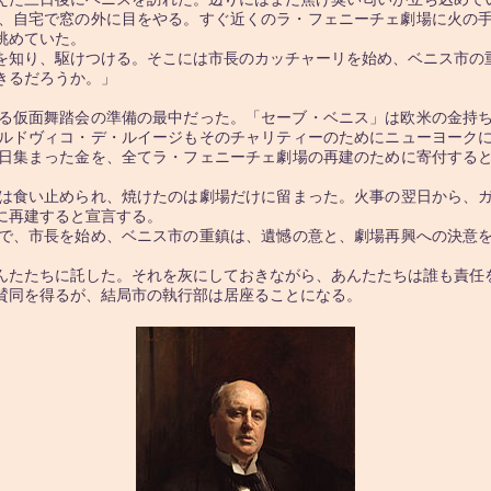
、自宅で窓の外に目をやる。すぐ近くのラ・フェニーチェ劇場に火の
眺めていた。
を知り、駆けつける。そこには市長のカッチャーリを始め、ベニス市の
きるだろうか。」
る仮面舞踏会の準備の最中だった。「セーブ・ベニス」は欧米の金持
ルドヴィコ・デ・ルイージもそのチャリティーのためにニューヨーク
日集まった金を、全てラ・フェニーチェ劇場の再建のために寄付する
。
は食い止められ、焼けたのは劇場だけに留まった。火事の翌日から、ガ
に再建すると宣言する。
で、市長を始め、ベニス市の重鎮は、遺憾の意と、劇場再興への決意を
んたたちに託した。それを灰にしておきながら、あんたたちは誰も責任
賛同を得るが、結局市の執行部は居座ることになる。