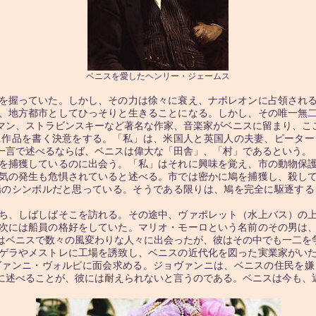
ベニスを愛したヘンリー・ジェームス
を握っていた。しかし、その力は徐々に衰え、ナポレオンに占領される
、地方都市としてひっそりと生きることになる。しかし、その唯一無
マン、ストラビンスキーなど著名な作家、音楽家がベニスに留まり、こ
作品を書く決意をする。「私」は、米国人と英国人の夫妻、ピーター
一言で述べるならば、ベニスは偉大な「田舎」、「村」であるという。
を捕獲しているのに出会う。「私」はそれに興味を覚え、市の動物保護
気の発生も危惧されていると述べる。市では密かに鳩を捕獲し、殺し
場のシンボルだと思っている。そうである限りは、鳩を完全に駆逐する
ち、しばしばそこを訪れる。その途中、ヴァポレット（水上バス）の上
次には船員の格好をしていた。マリオ・モーロという名前のその男は
はベニスで数々の風変わりな人々に出会ったが、彼はその中でも一二を
ゲラやメストレに工場を誘致し、ベニスの近代化を図った実業家がいた
ヴァンニ・ヴォルピに面会求める。ジョヴァンニは、ベニスの住民を嫌
に述べることが、彼には耐えられないと言うのである。ベニスは今も、