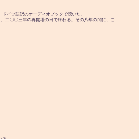
、ドイツ語訳のオーディオブックで聴いた。
り、二〇〇三年の再開場の日で終わる。その八年の間に、こ
いる。