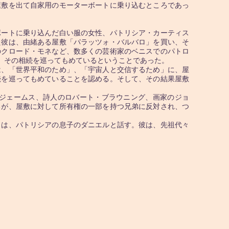
敷を出て自家用のモーターボートに乗り込むところであっ
ボートに乗り込んだ白い服の女性、パトリシア・カーティス
た彼は、由緒ある屋敷「パラッツォ・バルバロ」を買い、そ
のクロード・モネなど、数多くの芸術家のベニスでのパトロ
、その相続を巡ってもめているということであった。
、「世界平和のため」、「宇宙人と交信するため」に、屋
続を巡ってもめていることを認める。そして、その結果屋敷
ジェームス、詩人のロバート・ブラウニング、画家のジョ
るが、屋敷に対して所有権の一部を持つ兄弟に反対され、つ
は、パトリシアの息子のダニエルと話す。彼は、先祖代々