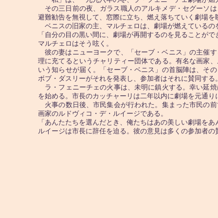
その三日前の夜、ガラス職人のアルキメデ・セグーソは
避難勧告を無視して、窓際に立ち、燃え落ちていく劇場を
ベニスの旧家の主、マルチェロは、劇場が燃えているの
「自分の目の黒い間に、劇場が再開するのを見ることがで
マルチェロはそう呟く。
彼の妻はニューヨークで、「セーブ・ベニス」の主催す
理に充てるというチャリティー団体である。有名な画家、
いう知らせが届く。「セーブ・ベニス」の首脳陣は、その
ボブ・ダスリーがそれを発表し、参加者はそれに賛同する
ラ・フェニーチェの火事は、未明に鎮火する。幸い延焼
を始める。市長のカッチャーリは二年以内に劇場を元通り
火事の数日後、市民集会が行われた。集まった市民の前
画家のルドヴィコ・デ・ルイージである。
「あんたたちを選んだとき、俺たちはあの美しい劇場をあ
ルイージは市長に辞任を迫る。彼の意見は多くの参加者の