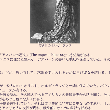
若き日のオルガ・ラッジ
(The
Aspern
Papers)
「アスパンの恋文」
という短編がある。
ベニスに住む老婦人が、アスパーンの書いた手紙を保管していた。そ
私』だが、思い直して、求婚を受け入れるために再び彼女を訪れる。
が、愛人のバイオリスト、オルガ・ラッジと一緒に住んでいた。パウン
ニュースが流れる。
た家を訪れ、その隣人であるアメリカ人の牧師夫妻から話を聞く。そし
ガをめぐる色々な人々に会う。
手紙を保管していた。それは文学史的に非常に貴重なものであり、オル
うアメリカ人の女性が現れ、献身的にオルガの世話を始める。