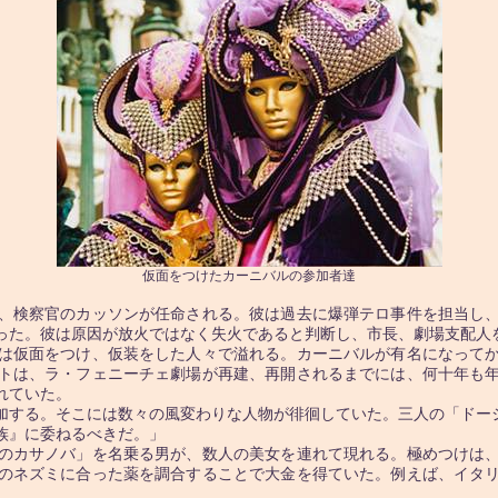
仮面をつけたカーニバルの参加者達
、検察官のカッソンが任命される。彼は過去に爆弾テロ事件を担当し、
った。彼は原因が放火ではなく失火であると判断し、市長、劇場支配人
は仮面をつけ、仮装をした人々で溢れる。カーニバルが有名になってか
トは、ラ・フェニーチェ劇場が再建、再開されるまでには、何十年も
れていた。
する。そこには数々の風変わりな人物が徘徊していた。三人の「ドー
族』に委ねるべきだ。」
のカサノバ」を名乗る男が、数人の美女を連れて現れる。極めつけは
のネズミに合った薬を調合することで大金を得ていた。例えば、イタ