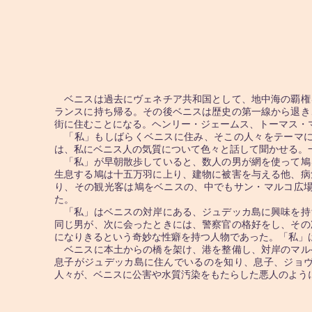
ベニスは過去にヴェネチア共和国として、地中海の覇権
ランスに持ち帰る。その後ベニスは歴史の第一線から退き
街に住むことになる。ヘンリー・ジェームス、トーマス・
「私」もしばらくベニスに住み、そこの人々をテーマに
は、私にベニス人の気質について色々と話して聞かせる。
「私」が早朝散歩していると、数人の男が網を使って鳩
生息する鳩は十五万羽に上り、建物に被害を与える他、病
り、その観光客は鳩をベニスの、中でもサン・マルコ広
た。
「私」はベニスの対岸にある、ジュデッカ島に興味を持
同じ男が、次に会ったときには、警察官の格好をし、その
になりきるという奇妙な性癖を持つ人物であった。「私」
ベニスに本土からの橋を架け、港を整備し、対岸のマル
息子がジュデッカ島に住んでいるのを知り、息子、ジョ
人々が、ベニスに公害や水質汚染をもたらした悪人のよう